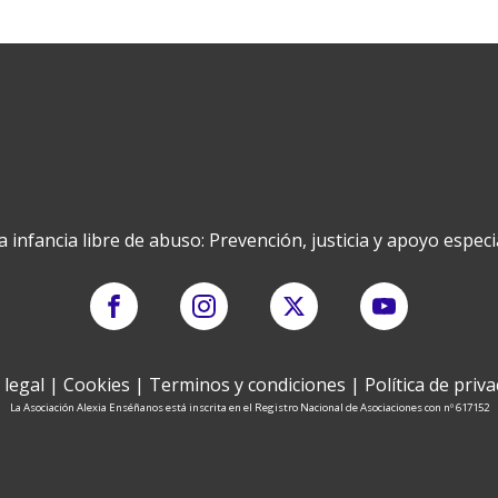
 infancia libre de abuso: Prevención, justicia y apoyo especi
 legal
|
Cookies
|
Terminos y condiciones
|
Política de priv
La Asociación Alexia Enséñanos está inscrita en el Registro Nacional de Asociaciones con nº 617152